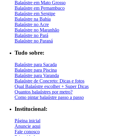
Balaústre em Mato Grosso
Balaústre em Pernambuco
Balaústre em Sergipe
Balaústre na Bahia
Balaústre no Acre
Balaústre no Maranhão
Balaústre no Pará
Balaústre no Paraná
Tudo sobre:
Balaústre para Sacada
Balaústre para Piscina
Balaústre para Varanda
Balaústre de Concreto: Dicas e fotos
Qual Balaústre escolher + Super Dicas
Quantos balaústres por metro?
Como pintar balaústre passo a passo
Institucional:
Página inicial
Anuncie aqui
Fale conosco