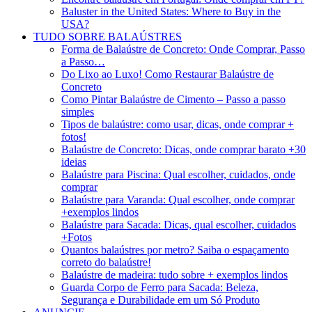
Baluster in the United States: Where to Buy in the
USA?
TUDO SOBRE BALAÚSTRES
Forma de Balaústre de Concreto: Onde Comprar, Passo
a Passo…
Do Lixo ao Luxo! Como Restaurar Balaústre de
Concreto
Como Pintar Balaústre de Cimento – Passo a passo
simples
Tipos de balaústre: como usar, dicas, onde comprar +
fotos!
Balaústre de Concreto: Dicas, onde comprar barato +30
ideias
Balaústre para Piscina: Qual escolher, cuidados, onde
comprar
Balaústre para Varanda: Qual escolher, onde comprar
+exemplos lindos
Balaústre para Sacada: Dicas, qual escolher, cuidados
+Fotos
Quantos balaústres por metro? Saiba o espaçamento
correto do balaústre!
Balaústre de madeira: tudo sobre + exemplos lindos
Guarda Corpo de Ferro para Sacada: Beleza,
Segurança e Durabilidade em um Só Produto