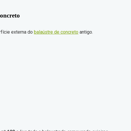
concreto
rfície externa do
balaústre de concreto
antigo.