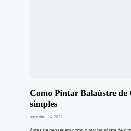
Como Pintar Balaústre de 
simples
novembro 24, 2021
Antes de pensar em como pintar balaústre de cim